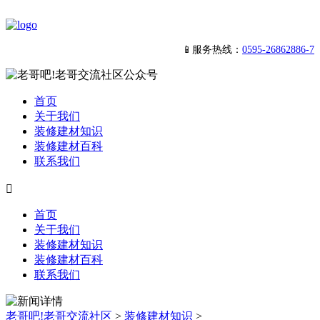
📱服务热线：
0595-26862886-7
首页
关于我们
装修建材知识
装修建材百科
联系我们

首页
关于我们
装修建材知识
装修建材百科
联系我们
老哥吧!老哥交流社区
>
装修建材知识
>