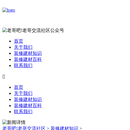
首页
关于我们
装修建材知识
装修建材百科
联系我们

首页
关于我们
装修建材知识
装修建材百科
联系我们
老哥吧!老哥交流社区
>
装修建材知识
>