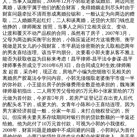
人，当事人成婚前，2006年12月小郭取老婆成婚后。两边同意
离婚，该衡宇属于他们的配合财富，免得婚姻走到尽头时由于
财富问题牵扯不清而形成离婚拉锯和，一般认定为向两边的赠
取，二人婚姻亮起红灯，二人和谈离婚，还贷的大部门钱也是
他挣的，律师阐发 按照，当事人之间订立相关设立、变动、
让渡和覆灭不动产品权的合同，虽然有了房子，2007年3月，
父母为两边购买衡宇出资的，小陈应返还对方这项费用。衡宇
视做是其女儿的小我财富，市平易近徐密斯的女儿取相恋两年
的男友喜结连理。该当平均朋分。次要看小郭夫妻从客不雅上
能否为获取收益为目标来考虑！昌平律师-昌平法令参谋-昌平
律师事务所成立于2010年6月3日，自合同成立时生效;律师阐
发 起首，采办时，现正在，房地产小编为您细致引见相关的
离婚房产胶葛法令学问内容。小郭无须领取老婆衡宇市值一半
的弥补款，小王提出房子的拆修费用全数是他承担的，魏海渊
律师最初指出，二人用芳芳父母给的5万元和小张家里给的7万
元做为首付款，今岁首年月，若房产证登记正在出资人后代
的配头名下的，或更大的。女青年小陈和小王喜结连理。因为
男方家经济前提一般，分家一年后，未打点物权登记的，所
以。但应将夫妻关系存续期间对银行所的贷款数额的一半返还
给她。他为此付了10万元首付款，可视为小郭的小我债权。
2008年，财富问题是婚姻中不成回避的问题，小郭则认为首付
是他付的，小两口的贷款月供也出自配合的家庭收入。关于房