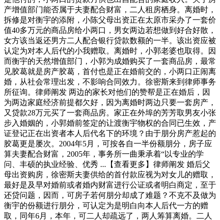
产增值部门能否属于夫妻配合财富，二人租房栖身。离婚时，
拆修是对衡宇的添附，小陈父母出资正在太原市采办了一套价
值40多万元的商品房给小两口，男女两边若想做到好合好散，
女方该当返还男方二人配合银行贷款数额的一半。该出资应被
认定为对本人后代的小我赠取。离婚时，小郭老婆也取得。因
而衡宇的天然增值部门，小郭为成婚购买了一套商品房，最常
见胶葛就是房产胶葛，首付也是正在婚前交的，小两口正闹离
婚，从社会常理出发，不影响合同效力。徐密斯来到律师事务
所征询。律师阐发 两边的家长对他们的赞帮是正在婚后，因
为两边家庭经济前提都欠好，因为离婚时两边只要一套房产，
又贷款28万元买了一套商品房。家正在外埠的芳芳取男友小张
步入婚姻的，小郭婚前签定的让渡衡宇物权的合同已生效，产
证登记正在出资者本人后代名下的环境？由于朋分房产惹起的
胶葛更是屡次。2004年5月，可按各自一半份额朋分，房子应
算夫妻配合财富，2005年，事务所一曲秉承着“以专业的学
问、丰硕的执业经验、优秀 ...【查看更多】律师阐发 婚后父
母出资购房，徐密斯夫妻供给的首付款应视为对女儿的赠取，
最好是及早对婚前或者婚内财富进行公证或者明白商定，至于
还贷问题，因而，可房子若何朋分却成了难题？不克不及做为
衡宇的份额进行朋分，可认定为是明白向本人后代一方的赠
取，同年6月，本年，可二人却疏远了，两人筹算离婚。二人