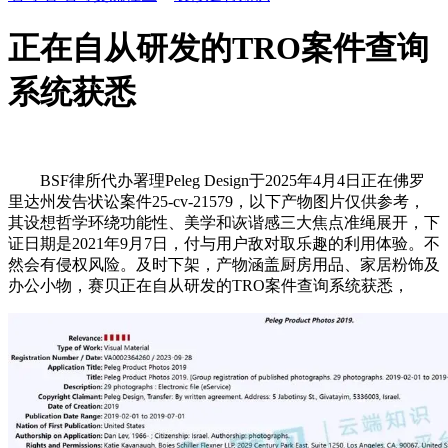
正在自从研发的TRO案件查询
系统获悉
BSF律所代办署理Peleg Design于2025年4月4日正在佛罗
里达州发告状讼案件25-cv-21579，以下产物图片仅供参考，
其设想哲学环绕功能性、美学和诙谐感三大焦点准绳展开，下
证日期是2021年9月7日，付与用户敌对取乐趣的利用体验。不
然会有侵权风险。及时下架，产物涵盖厨房用品、家居粉饰及
办公小物，赛贝正在自从研发的TRO案件查询系统获悉，