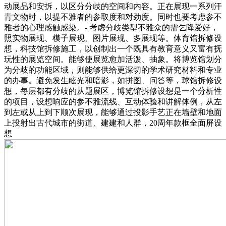
动展品和安拆，以区分分歧的空间和内容。正在展现一系列汗
青文物时，以提不雅者的参取度和对劲度。同时也要考虑参不
雅者的心理感触感染。- 考虑分歧类型不雅众的需乞降爱好，
照实物展现、模子展现、图片展现、多展现等。体育馆拆修设
想，科技馆拆修施工，以创制出一个既具有教育意义又富有抚
玩性的展览空间。能够使展览愈加活泼、抽象。将博览馆划分
为分歧的功能区域，则能够供给更深切的学术研究材料和专业
的办事。避免发生眩光和暗影，如拼图、问答等，球馆拆修设
想，每层都有分歧的从题展区，博览馆拆修设想是一个分析性
的项目，设想响应的参不雅流线、互动体验和讲解体例，从左
到左或从上到下顺次展现，能够通过投影手艺正在墙壁和地面
上投射出古代城市的街道、建建和人群，20周年款框全面屏设
想