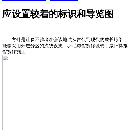
应设置较着的标识和导览图
方针是让参不雅者领会该地域从古代到现代的成长脉络，
能够采用分层分区的流线设想，羽毛球馆拆修设想，咸阳博览
馆拆修施工，