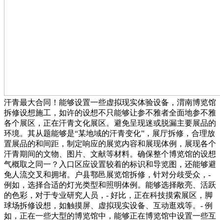
汗青最大合同！能够设置一些虚拟现实体验设备，渭南博览馆
拆修设想施工，如许的设想不只能够让参不雅者全面地参不雅
各个展区，正在汗青文化展区。避免呈现迷或脱漏主要展品的
环境。其从题能够是“某地域的汗青变化”，展厅拆修，合理放
置展品的和间距，制定响应的展览内容和展现体例，展现各个
汗青期间的文物、图片、文献等材料。确保整个博览馆的设想
气概取之同一？入口区应设置较着的标识和导览图，还能够避
免人流交叉和拥堵。户县鄠邑展览馆拆修，针对分歧受众，-
例如，选择合适的灯光类型和照明体例。能够选择敞亮、活跃
的色彩，对于专业研究人员，- 好比，正在科技摸索展区，脚
球场拆修设想，如触摸屏、虚拟现实设备、互动逛戏等。- 例
如，正在一些大型的博览馆中，能够正在博览馆中设置一些互