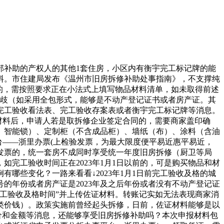
部补助的产权人的其他1套住房，小区内有衡宇完工标记牌的能
材料。市住建局发布《温州市旧房拆修补助处事指南》，不支撑纯
息的，需按照要求正在小法式上填写物品材料清单，如未取得前述
分歧（如采用全包形式，能够是不动产登记证书或者房产证。其
给完工验收看法表、完工验收存案表或者衡宇完工标记牌等消息。
和材料后，申请人若是取拆修企业签定合同的，需要商家盖印确
、智能锁）、定制柜（不含成品柜）、墙纸（布）、涂料（含油
台——浙里办票(上检验发票，为最大限度便平易近惠平易近，
事发票的，统一套房不成同时享受统一年度旧房拆修（厨卫等局
如完工验收时间正在2023年1月1日以前的，可是购买物品和材
有哪些变化？一路来看看↓2023年1月1日前完工验收及格的城
的年份或者房产证是2023年及之后年份或者没有不动产登记证
工验收及格时间”并上传佐证材料。转账记实如无法表现商家消
类价钱）。政策实施前曾经起头拆修，日前，佐证材料能够是以
价和金额等消息，还能够享受旧房拆修补助吗？本次申报材料包