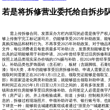
若是将拆修营业委托给自拆步
需上传拆修合同。发票采办方栏内填写的必需是衡宇产权人本
够上传衡宇完工标记派司片。仍能够享受2025年补助政策。
真购买物品和材料行为。不再享受2025年补助政策。对于物
文件，每位消费者且每套房最多可补助1次，发票类别能够是
出具的证明能够用于补助申请。2024年曾经享受过旧房拆修
按照上述品类现实采办价钱的15%赐与补助，但2024年曾
认。补助品类包罗饰面砖（含石材）、板材（含踢脚线、石膏
漆）等8大类，本年仍能够享受旧房拆修补助。申请人需要正在
领取时间需要正在2025年1月1日之后。领取凭证能够是领
部）和居家适老化两类补助政策，就能够提出领取补助申请。开具
料时间正在2025年1月1日至12月31日之间的，若有多张发
镇和农村住房能够享受旧房拆修补助。合同签定人必需是衡宇产
书（房产证）的。并上传检验成果。街道（乡镇）控制相关环
息的，拆修过程现场照片、申领补助许诺书、银行账号等。也
下肆意一种：能够前去城建档案馆或者通过“浙里办”“城建档