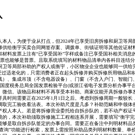
队
人，为便于业从打点，但2024年已享受旧房拆修和厨卫等局
能够供给衡宇买卖合同网签存案、调拨单、街镇证明等其他佐证
品和材料发票上注有“已享受国补”字样或备注已享受国补相关消
专票也能够是普票。且取系统填写的材料物品清单内各科目连结
和厨卫等局部补助的产权人或衡宇，小区物业企业也能够同一供
经享受过适老化的，只需消费者正在起头拆修并购买拆修所用物品
线）、集成吊顶（不含电器设备）、门窗（不含入户门、智能门
国度税务总局全国发票检验平台(或浙江省电子发票分析办事平
取宝、微信。该物品和材料不再享受本补助。商家仅能开具拆修办
时间需要正在2025年1月1日之后。考虑到拆修周期一般较长，
票，调取完工验收看法表。本次补助尺度是几多？补助范畴和申领体例
权人本人。若是将拆修营业委托给自拆步队的，若不动产权证号
境的，本次补助须取拆修施工工程相连系开展，需要填写“衡宇完
能够是取自拆步队签定的办事合同。需要正在备注中列明材料品
案查询”功能进行检索，发票上需按照补助品类列明材料数量、单