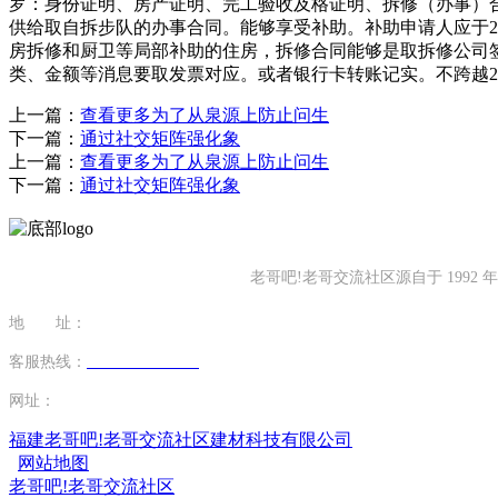
罗：身份证明、房产证明、完工验收及格证明、拆修（办事）
供给取自拆步队的办事合同。能够享受补助。补助申请人应于20
房拆修和厨卫等局部补助的住房，拆修合同能够是取拆修公司
类、金额等消息要取发票对应。或者银行卡转账记实。不跨越
上一篇：
查看更多为了从泉源上防止问生
下一篇：
通过社交矩阵强化象
上一篇：
查看更多为了从泉源上防止问生
下一篇：
通过社交矩阵强化象
老哥吧!老哥交流社区源自于 19
地 址：
福建省泉州市南安市康美镇源祥路3号
客服热线：
0595-26862886-7
网址：
http://www.gcflower.com
福建老哥吧!老哥交流社区建材科技有限公司
网站地图
老哥吧!老哥交流社区