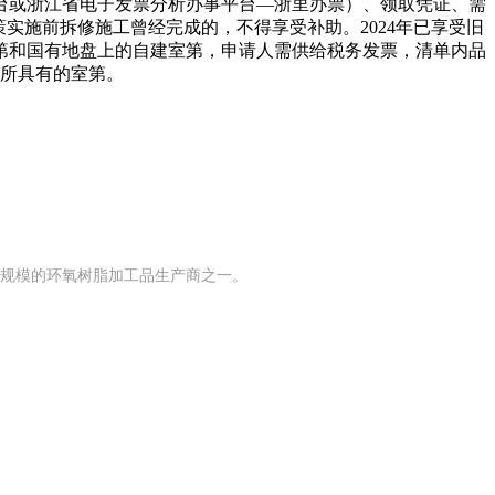
台或浙江省电子发票分析办事平台—浙里办票）、领取凭证、需
策实施前拆修施工曾经完成的，不得享受补助。2024年已享受旧
第和国有地盘上的自建室第，申请人需供给税务发票，清单内品
元所具有的室第。
有规模的环氧树脂加工品生产商之一。