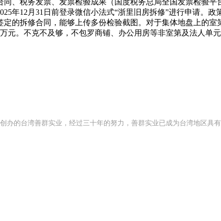
合同、税务发票、发票检验成果（国度税务总局全国发票检验平
25年12月31日前登录微信小法式“浙里旧房拆修”进行申请。政
签定的拆修合同，能够上传多份检验截图。对于集体地盘上的室
2万元。不克不及够，不包罗商铺、办公用房等非室第及法人单
92 年创办的台湾善群实业，经过三十年的努力，善群实业已成为台湾地区具