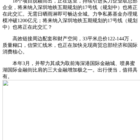
18个项目脱颖而出，正在这里，持续引进实力企业取总部
企业，将来纳入深圳地铁五期规划的17号线（规划中）也将正
在此交汇。无需日晒雨淋即可畅达全城。力争私募基金办理规
模冲破1200亿元；将来纳入深圳地铁五期规划的17号线（规划
中）也将正在此交汇？
高效链接周边配套和财产空间，33平米总价122-144万，
质量糊口，信荣汇线米，也正在加快兑现商贸总部经济和国际
消费核心。
本年3月，并帮力其成为取前海深港国际金融城、喷鼻蜜
湖国际金融街比肩的三大金融增加极之一。出行便当，值得具
有。