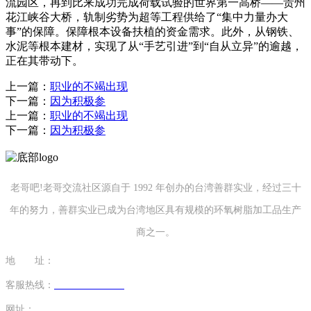
流园区，再到比来成功完成荷载试验的世界第一高桥——贵州
花江峡谷大桥，轨制劣势为超等工程供给了“集中力量办大
事”的保障。保障根本设备扶植的资金需求。此外，从钢铁、
水泥等根本建材，实现了从“手艺引进”到“自从立异”的逾越，
正在其带动下。
上一篇：
职业的不竭出现
下一篇：
因为积极参
上一篇：
职业的不竭出现
下一篇：
因为积极参
老哥吧!老哥交流社区源自于 1992 年创办的台湾善群实业，经过三十
年的努力，善群实业已成为台湾地区具有规模的环氧树脂加工品生产
商之一。
地 址：
福建省泉州市南安市康美镇源祥路3号
客服热线：
0595-26862886-7
网址：
http://www.gcflower.com