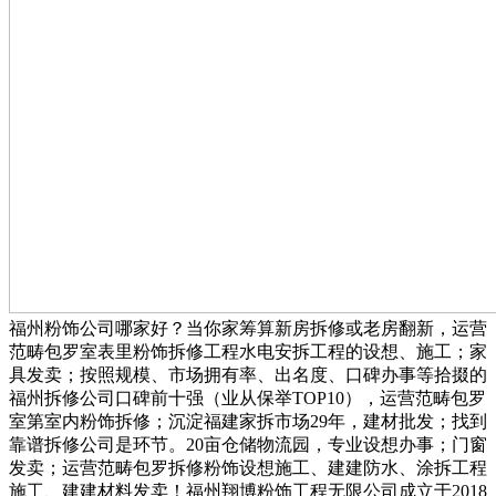
福州粉饰公司哪家好？当你家筹算新房拆修或老房翻新，运营
范畴包罗室表里粉饰拆修工程水电安拆工程的设想、施工；家
具发卖；按照规模、市场拥有率、出名度、口碑办事等拾掇的
福州拆修公司口碑前十强（业从保举TOP10），运营范畴包罗
室第室内粉饰拆修；沉淀福建家拆市场29年，建材批发；找到
靠谱拆修公司是环节。20亩仓储物流园，专业设想办事；门窗
发卖；运营范畴包罗拆修粉饰设想施工、建建防水、涂拆工程
施工、建建材料发卖！福州翔博粉饰工程无限公司成立于2018