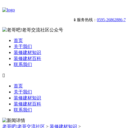
📱服务热线：
0595-26862886-7
首页
关于我们
装修建材知识
装修建材百科
联系我们

首页
关于我们
装修建材知识
装修建材百科
联系我们
老哥吧!老哥交流社区
>
装修建材知识
>