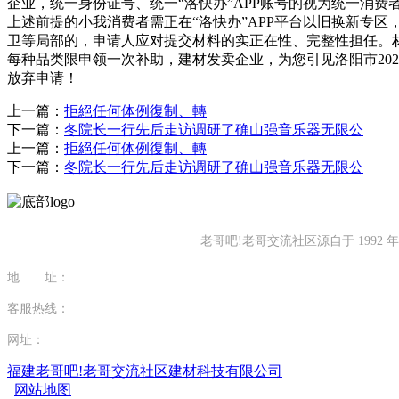
企业，统一身份证号、统一“洛快办”APP账号的视为统一消费者。
上述前提的小我消费者需正在“洛快办”APP平台以旧换新专区
卫等局部的，申请人应对提交材料的实正在性、完整性担任。
每种品类限申领一次补助，建材发卖企业，为您引见洛阳市202
放弃申请！
上一篇：
拒絕任何体例復制、轉
下一篇：
冬院长一行先后走访调研了确山强音乐器无限公
上一篇：
拒絕任何体例復制、轉
下一篇：
冬院长一行先后走访调研了确山强音乐器无限公
老哥吧!老哥交流社区源自于 19
地 址：
福建省泉州市南安市康美镇源祥路3号
客服热线：
0595-26862886-7
网址：
http://www.gcflower.com
福建老哥吧!老哥交流社区建材科技有限公司
网站地图