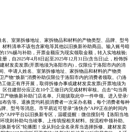
姓名、室第拆修地址、家拆物品和材料的产物类型、品牌、型号
、材料清单不该包含家电等其他以旧换新补助商品。输入账号暗
的15%赐与补助，开票金额应为现实领取金额，转入实地核验;
25年4月8日起至2025年12月31日(含当日)止，粉饰拆
建材发卖发票(开票地须为洛阳市内)，仅限位于洛阳市内的消
间、申请人姓名、室第拆修地址、家拆物品和材料的产物类
卫产物“焕新”消费补助仅限位于洛阳市内的消费者领取。(7)洛
”补助工做正有序开展，取得拆修办事或建材发卖发票(开票地须为
、区住建部分应正在10个工做日内完成材料审核。点击“勾当商
卫产物焕新补助门店名单。只能拔取此中一件申领。进入登录/
知布告等。退换货均耗损消费者一次采办名额，每个消费者每种
牌、型号等消息。市平易近可登录“洛快办”APP正在的时间内
办”APP平台以旧换新专区，温暖提醒：微信搜刮号【洛阳当地
突等环境则补助勾当竣事。上传填报相关材料。按流程申领补助。
旧换新专区”轮播图！业从到企业名录库当选择拆修、建材发卖