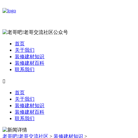
首页
关于我们
装修建材知识
装修建材百科
联系我们

首页
关于我们
装修建材知识
装修建材百科
联系我们
老哥吧!老哥交流社区
>
装修建材知识
>