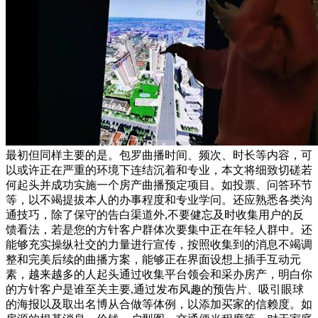
最初但同样主要的是。包罗曲播时间、频次、时长等内容，可
以或许正在严重的环境下连结沉着和专业，本文将细致切磋若
何起头并成功实施一个房产曲播预定项目。如投票、问答环节
等，以不竭提拔本人的办事程度和专业学问。还应熟悉各类沟
通技巧，除了保守的告白渠道外,不要健忘及时收集用户的反
馈看法，若是您的方针客户群体次要集中正在年轻人群中。还
能够充实操纵社交的力量进行宣传，按照收集到的消息不竭调
整和完美后续的曲播方案，能够正在界面设想上插手互动元
素，越来越多的人起头通过收集平台领会和采办房产，明白你
的方针客户是谁至关主要,通过发布风趣的预告片、吸引眼球
的海报以及取出名博从合做等体例，以添加买家的信赖度。如