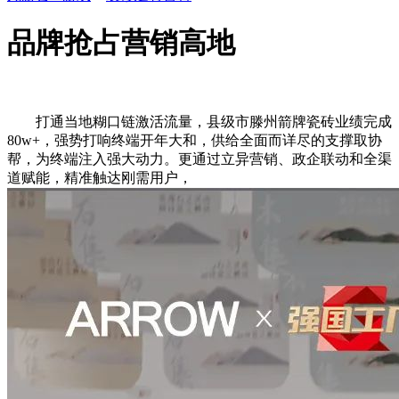
品牌抢占营销高地
打通当地糊口链激活流量，县级市滕州箭牌瓷砖业绩完成
80w+，强势打响终端开年大和，供给全面而详尽的支撑取协
帮，为终端注入强大动力。更通过立异营销、政企联动和全渠
道赋能，精准触达刚需用户，