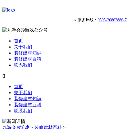
📱服务热线：
0595-26862886-7
首页
关于我们
装修建材知识
装修建材百科
联系我们

首页
关于我们
装修建材知识
装修建材百科
联系我们
九游会J9游戏
>
装修建材百科
>