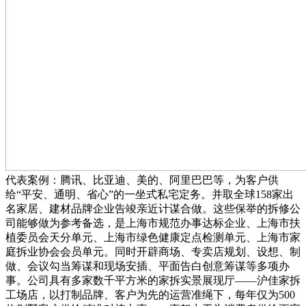
代表案例：腾讯、比亚迪、美的、阿里巴巴等，为客户供
给“平安、通明、省心”的一坐式私宅定务。并取全球158家出
名家居、建材品牌企业告竣亲近计谋合做。这些保举的拆修公
司能够做为参考备选，是上海市规范办事达标企业、上海市扶
植委员会天分单元、上海市绿色健康定点检测单元、上海市家
庭拆业协会会员单元。同时开辟商场、专卖店规划、设想、制
做、会议勾当筹谋和现场安插、平面告白创意筹谋等多项办
事。公司具有多家数千平方米的家拆实景展现厅——沪佳家拆
工场店，以打制品牌、客户为先的运营准绳下，每年仅为500