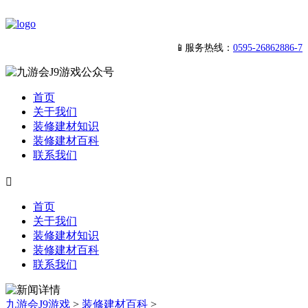
📱服务热线：
0595-26862886-7
首页
关于我们
装修建材知识
装修建材百科
联系我们

首页
关于我们
装修建材知识
装修建材百科
联系我们
九游会J9游戏
>
装修建材百科
>