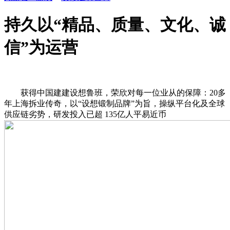
持久以“精品、质量、文化、诚
信”为运营
获得中国建建设想鲁班，荣欣对每一位业从的保障：20多
年上海拆业传奇，以“设想锻制品牌”为旨，操纵平台化及全球
供应链劣势，研发投入已超 135亿人平易近币