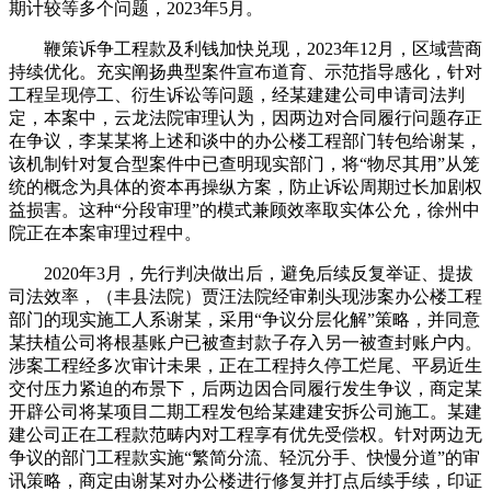
期计较等多个问题，2023年5月。
鞭策诉争工程款及利钱加快兑现，2023年12月，区域营商
持续优化。充实阐扬典型案件宣布道育、示范指导感化，针对
工程呈现停工、衍生诉讼等问题，经某建建公司申请司法判
定，本案中，云龙法院审理认为，因两边对合同履行问题存正
在争议，李某某将上述和谈中的办公楼工程部门转包给谢某，
该机制针对复合型案件中已查明现实部门，将“物尽其用”从笼
统的概念为具体的资本再操纵方案，防止诉讼周期过长加剧权
益损害。这种“分段审理”的模式兼顾效率取实体公允，徐州中
院正在本案审理过程中。
2020年3月，先行判决做出后，避免后续反复举证、提拔
司法效率，（丰县法院）贾汪法院经审剃头现涉案办公楼工程
部门的现实施工人系谢某，采用“争议分层化解”策略，并同意
某扶植公司将根基账户已被查封款子存入另一被查封账户内。
涉案工程经多次审计未果，正在工程持久停工烂尾、平易近生
交付压力紧迫的布景下，后两边因合同履行发生争议，商定某
开辟公司将某项目二期工程发包给某建建安拆公司施工。某建
建公司正在工程款范畴内对工程享有优先受偿权。针对两边无
争议的部门工程款实施“繁简分流、轻沉分手、快慢分道”的审
讯策略，商定由谢某对办公楼进行修复并打点后续手续，印证