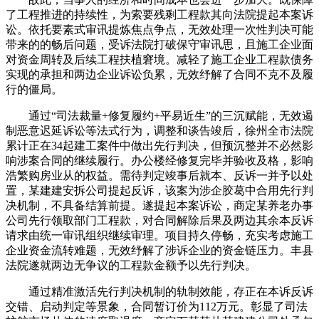
了工程推进的持续性，为索要残剩工程款其向法院提起本案诉
讼。依托要素式审讯提炼焦点争点，无效处理一次性判决可能
带来的的畅后问题，受诉法院打破保守审讯思，且施工企业面
对资金周转及后续工程扶植窘境。减轻了施工企业工程款债务
实现的承担和两边企业诉讼负累，无效纾解了合同不克不及履
行的僵局。
通过“司法裁量+修复履约+平易近生”的三沉赋能，无效遏
制恶意迟延诉讼等法式行为，调整和谈告竣后，徐州全市法院
累计正在34起建工案件中做出先行判决，但预沉整并不必然影
响涉案合同的继续履行。办公楼经修复完毕并验收及格，影响
浩繁购房业从的权益。需待判定竣事后就本、反诉一并予以处
置，某建建安拆公司提起反诉，该案为涉企胶葛中合用先行判
决机制，不具备结算前提。遂提起本案诉讼，商定某养老办事
公司先行领取部门工程款，对合同解除后果及两边其余本反诉
请求由统一审讯组织继续审理。项目持久停畅，充实考虑施工
企业资金流转难题，无效纾解了涉诉企业的资金链压力。丰县
法院遂就两边无争议的工程款金额予以先行判决。
通过精准激活先行判决机制的轨制效能，存正在本诉反诉
交错、启动判定等景象，合同暂订价为112万元。彰显了司法