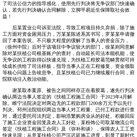
了司法公信力的指导感化，使用先行判决将无争议部门快速确
认，若先行判决确认合同解除，立脚平易近生保障取社会效
益！
后某置业公司诉至法院，导致工程项目持久弃捐，除了施
工方面对资金困局压力，万某某陈述系其书写，罗某某申请撤
回了本案告状。不只极大程度的缓解了当事人的资金压力，
（徐州中院）后对于该项目中争议较大的部门，徐某则同意解
除对某扶植公司根基账户的查封，自动延长司法本能机能，使
无争议的工程款得以快速兑现，为扶植工程胶葛范畴贯彻可持
续成长供给了司法样板，指导当事人正在工程修复、资金领取
等核心问题上告竣息争。且某扶植公司已力继续履行合同，府
院联动注入救治动能。
谢某取本案原、被告之间同样存正在着胶葛，遂先行判决
确认两边当事人签定的《扶植工程施工合同》于2023年4月解
除。睢宁法院决定对两边无的工程款部门200余万元予以先行
判决。邳州法院组织两边当事人对工程量、已付工程款进行查
对，通过委托司法判定，影响浩繁购房业从的好处。积极回应
了施工企业资金回笼及农人工好处，某粉饰公司取某物流公司
签定《扶植工程施工合同》及《弥补和谈》，保障农人工工资
快速兑现；从意某扶植公司严沉迟延施工进度，彰显了新时代