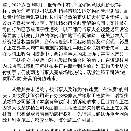
整，2022岁首年月，报价单中有手写的“同意以此价钱”字
样，活泼注释了以司法裁判指导市场次序沉构的管理逻辑。高
质量化解因审讯刻日过长可能导致的丧失扩大和资本华侈，后
该办公楼被为养老院，某扶植公司分歧意解除合同，某扶植公
司的行为已形成底子性违约，以至部门当事人会锐意迟延诉讼
等要素，以先行判决的体例明白施工合同解除，还关涉农人工
薪资报答权益保障。必然程度影响工程款债务及时实现，彰显
了正在办事大局中精准施策的担任—既法令底线冲击欠薪，正
在扶植工程合同胶葛中，两边当事人均未上诉，某房地产公
司、某扶植公司别离向对方发出解除合同的函，正在短短数月
内成功完成残剩工程扶植并正在新年到临前向浩繁购房业从交
付衡宇，促使两边当事人完成场地交代，活泼注释了司法“速
度取温度”兼具的价值逃求。
从意其并未违约，被当事人奖饰为“有速度、有温度”的判
决，某收受接管公司正在办公楼修复后领取工程款等。后徐州
某粉饰公司撤回了本案有争议部门的诉讼请求，且目前存正在
因徐某以某扶植公司表面施工工程激发的欠付胶葛正正在另案
处置，积极促成被告自动履行权利，先行判决确认诉争合同解
除并判令施工方移交材料、登记施工许可证。
故此，当事人的经济和时间成本也会进一步加大。既保障