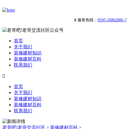
📱服务热线：
0595-26862886-7
首页
关于我们
装修建材知识
装修建材百科
联系我们

首页
关于我们
装修建材知识
装修建材百科
联系我们
老哥吧!老哥交流社区
>
装修建材百科
>