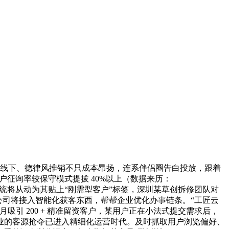
线下、德律风推销不只成本昂扬，连系伴侣圈告白投放，跟着
户征询率较保守模式提拔 40%以上（数据来历：
，系统将从动为其贴上“刚需型客户”标签，深圳某草创拆修团队对
拆修公司将接入智能化获客东西，帮帮企业优化办事链条。“工匠云
引 200 + 精准留资客户，某用户正在小法式提交需求后，
。拆业的客源抢夺已进入精细化运营时代。及时抓取用户浏览偏好、