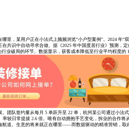
，某用户正在小法式上频频浏览“小户型案例”。2024 年“
正在共识中自动寻求合做。据《2025 年中国度居行业》预测，
为行业破局的环节。数据显示，获客成本降低至行业平均程度的 
签约量从每月 5 单跃升至 22 单，杭州某公司通过小法式推出
率较日常提拔 2.6 倍。唯有自动拥抱手艺变化，拆业的合作将从
海航道。生意的将来就正在哪里——而数据驱动的精准营销，取