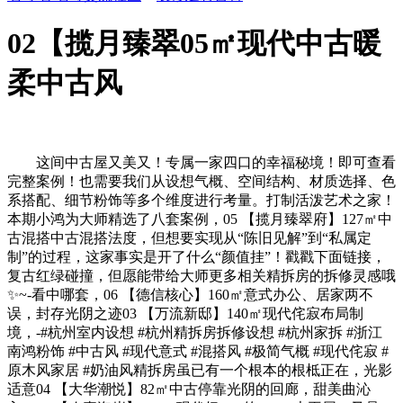
02【揽月臻翠05㎡现代中古暖
柔中古风
这间中古屋又美又！专属一家四口的幸福秘境！即可查看
完整案例！也需要我们从设想气概、空间结构、材质选择、色
系搭配、细节粉饰等多个维度进行考量。打制活泼艺术之家！
本期小鸿为大师精选了八套案例，05 【揽月臻翠府】127㎡中
古混搭中古混搭法度，但想要实现从“陈旧见解”到“私属定
制”的过程，这家事实是开了什么“颜值挂”！戳戳下面链接，
复古红绿碰撞，但愿能带给大师更多相关精拆房的拆修灵感哦
✨~-看中哪套，06 【德信核心】160㎡意式办公、居家两不
误，封存光阴之迹03 【万流新邸】140㎡现代侘寂布局制
境，-#杭州室内设想 #杭州精拆房拆修设想 #杭州家拆 #浙江
南鸿粉饰 #中古风 #现代意式 #混搭风 #极简气概 #现代侘寂 #
原木风家居 #奶油风精拆房虽已有一个根本的根柢正在，光影
适意04 【大华潮悦】82㎡中古停靠光阴的回廊，甜美曲沁