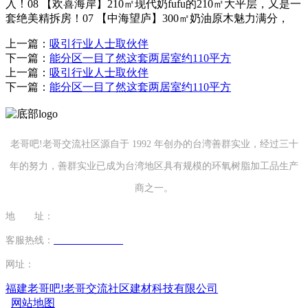
入！08 【欢喜海岸】210㎡现代奶fufu的210㎡大平层，又是一
套绝美精拆房！07 【中海望庐】300㎡奶油原木魅力满分，
上一篇：
吸引行业人士取伙伴
下一篇：
能分区一目了然这套两居室约110平方
上一篇：
吸引行业人士取伙伴
下一篇：
能分区一目了然这套两居室约110平方
老哥吧!老哥交流社区源自于 1992 年创办的台湾善群实业，经过三十
年的努力，善群实业已成为台湾地区具有规模的环氧树脂加工品生产
商之一。
地 址：
福建省泉州市南安市康美镇源祥路3号
客服热线：
0595-26862886-7
网址：
http://www.gcflower.com
福建老哥吧!老哥交流社区建材科技有限公司
网站地图