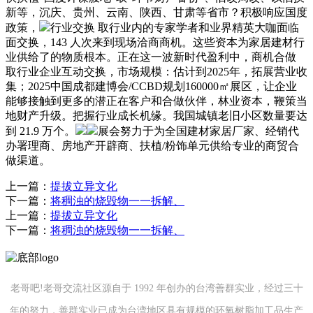
新等，沉庆、贵州、云南、陕西、甘肃等省市？积极响应国度
政策，
行业交换 取行业内的专家学者和业界精英大咖面临
面交换，143 人次来到现场洽商商机。这些资本为家居建材行
业供给了的物质根本。正在这一波新时代盈利中，商机合做
取行业企业互动交换，市场规模：估计到2025年，拓展营业收
集；2025中国成都建博会/CCBD规划160000㎡展区，让企业
能够接触到更多的潜正在客户和合做伙伴，林业资本，鞭策当
地财产升级。把握行业成长机缘。我国城镇老旧小区数量要达
到 21.9 万个。
展会努力于为全国建材家居厂家、经销代
办署理商、房地产开辟商、扶植/粉饰单元供给专业的商贸合
做渠道。
上一篇：
提拔立异文化
下一篇：
将稠浊的烧毁物一一拆解、
上一篇：
提拔立异文化
下一篇：
将稠浊的烧毁物一一拆解、
老哥吧!老哥交流社区源自于 1992 年创办的台湾善群实业，经过三十
年的努力，善群实业已成为台湾地区具有规模的环氧树脂加工品生产