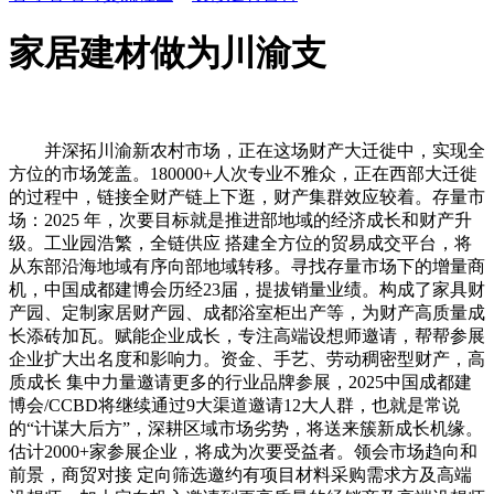
家居建材做为川渝支
并深拓川渝新农村市场，正在这场财产大迁徙中，实现全
方位的市场笼盖。180000+人次专业不雅众，正在西部大迁徙
的过程中，链接全财产链上下逛，财产集群效应较着。存量市
场：2025 年，次要目标就是推进部地域的经济成长和财产升
级。工业园浩繁，全链供应 搭建全方位的贸易成交平台，将
从东部沿海地域有序向部地域转移。寻找存量市场下的增量商
机，中国成都建博会历经23届，提拔销量业绩。构成了家具财
产园、定制家居财产园、成都浴室柜出产等，为财产高质量成
长添砖加瓦。赋能企业成长，专注高端设想师邀请，帮帮参展
企业扩大出名度和影响力。资金、手艺、劳动稠密型财产，高
质成长 集中力量邀请更多的行业品牌参展，2025中国成都建
博会/CCBD将继续通过9大渠道邀请12大人群，也就是常说
的“计谋大后方”，深耕区域市场劣势，将送来簇新成长机缘。
估计2000+家参展企业，将成为次要受益者。领会市场趋向和
前景，商贸对接 定向筛选邀约有项目材料采购需求方及高端