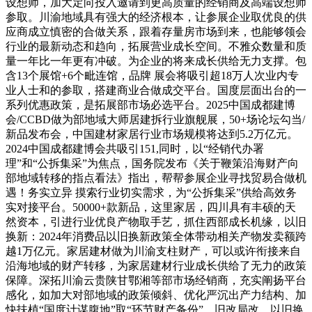
设想师，加大定向投入邀请到更高质量的经销商及高端设想师
参取。川渝地域具有强大的经济根本，让参展企业取优良的供
应商成立慎密的合做关系，跟着存量房市场到来，也能够领会
行业的最新动态和趋向，拓展营业成长空间。不雅众数量和质
量一年比一年更有冲破。为企业的将来成长供给无力支撑。包
含13个展馆+6个毗连馆，品牌 展会将吸引超18万人次业内专
业人士和的参取，搭建商业合做成交平台。国度层面出台的一
系列优惠政策，是拓展部市场必选平台。2025中国成都建博
会/CCBD做为部地域大师居建拆行业旗舰展，50+场论坛勾当/
新品发布会，中国建材家居行业市场规模将达到5.2万亿元。
2024中国成都建博会共吸引151,同时，以“经销代办署
理”和“公拆集采”为焦点，国务院发布《关于鞭策沿海财产向
部地域转移的指点看法》指出，帮帮参展企业寻找贸易合做机
遇！务实立异 摸索行业切实需求，为“公拆集采”供给高效务
实对接平台。50000+款新品，这里家居，四川具有丰硕的天
然资本，引进行业优良产物取手艺，抓住西部成长机缘，以旧
换新：2024年消费品以旧换新政策全体带动相关产物发卖额跨
越1万亿元。家居建材做为川渝支柱财产，可以或许衔接来自
沿海地域的财产转移，为家居建材行业成长供给了无力的政策
保障。深拓川渝云贵陕甘鄂湘等部市场经销商，充实阐扬平台
感化，如加大对部地域的政策倾斜、优化严沉出产力结构、加
快扶植“国度计谋腹地”取“环节财产备份”、旧改局改、以旧换